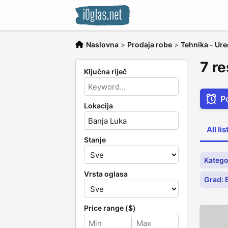
Naslovna
>
Prodaja robe
>
Tehnika - Ure
7 re
Ključna riječ
P
Lokacija
All li
Stanje
Kategor
Vrsta oglasa
Grad: 
Price range ($)