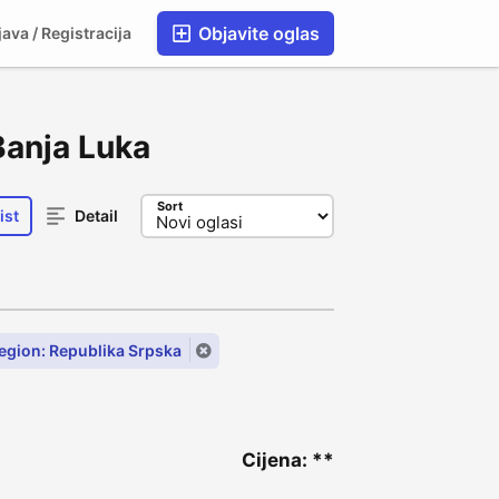
Objavite oglas
java / Registracija
 Banja Luka
Sort
ist
Detail
egion: Republika Srpska
Cijena: **