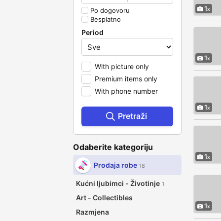
1
Po dogovoru
Besplatno
Period
1
With picture only
Premium items only
With phone number
1
Pretraži
Odaberite kategoriju
1
Prodaja robe
18
Kućni ljubimci - Životinje
1
Art - Collectibles
1
Razmjena