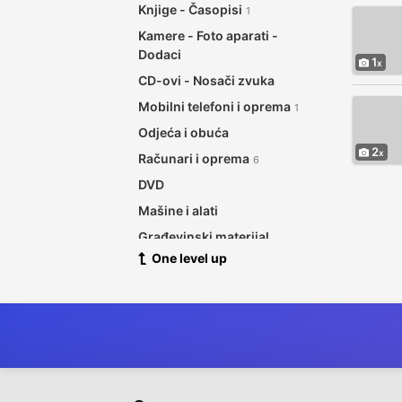
Knjige - Časopisi
1
Kamere - Foto aparati -
Dodaci
1
CD-ovi - Nosači zvuka
Mobilni telefoni i oprema
1
Odjeća i obuća
2
Računari i oprema
6
DVD
Mašine i alati
Građevinski materijal
One level up
Tehnika - Uređaji
7
Oprema za bebe
Rasprodaja
Zdravlje - Ljepota
Kućne potrepštine -
1
Namještaj - Bašta