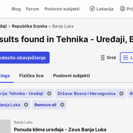
Blog
Forum
Poslovni subjekti
Lokacija
Pri
đaji
>
Republika Srpska
>
Banja Luka
sults found in Tehnika - Uređaji,
odesite obavještenje
Grid
L
stings
Fizička lica
Poslovni subjekti
ija: Tehnika - Uređaji
Država: Bosna i Hercegovina
R
Banja Luka
Remove all
Banja Luka
Ponuda klima uređaja - Zeus Banja Luka