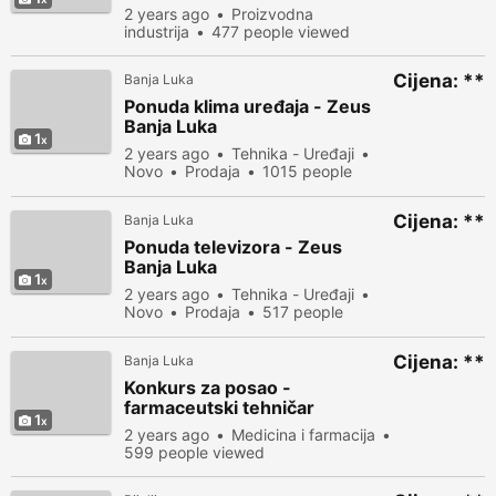
vozač nosne dizalice
2 years ago
Proizvodna
industrija
477 people viewed
Cijena: **
Banja Luka
Ponuda klima uređaja - Zeus
Banja Luka
1
2 years ago
Tehnika - Uređaji
Novo
Prodaja
1015 people
viewed
Cijena: **
Banja Luka
Ponuda televizora - Zeus
Banja Luka
1
2 years ago
Tehnika - Uređaji
Novo
Prodaja
517 people
viewed
Cijena: **
Banja Luka
Konkurs za posao -
farmaceutski tehničar
1
2 years ago
Medicina i farmacija
599 people viewed