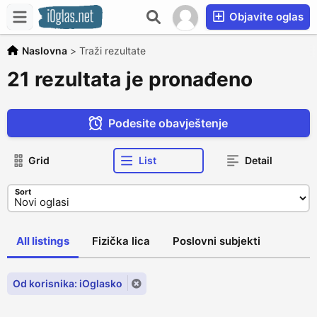
Objavite oglas
Naslovna
>
Traži rezultate
21 rezultata je pronađeno
Podesite obavještenje
Grid
List
Detail
Sort
All listings
Fizička lica
Poslovni subjekti
Od korisnika: iOglasko