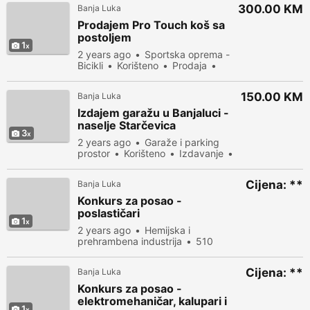
300.00 KM
Banja Luka
Prodajem Pro Touch koš sa
postoljem
1
2 years ago
Sportska oprema -
Bicikli
Korišteno
Prodaja
405 people viewed
150.00 KM
Banja Luka
Izdajem garažu u Banjaluci -
naselje Starčevica
3
2 years ago
Garaže i parking
prostor
Korišteno
Izdavanje
527 people viewed
Cijena: **
Banja Luka
Konkurs za posao -
poslastičari
1
2 years ago
Hemijska i
prehrambena industrija
510
people viewed
Cijena: **
Banja Luka
Konkurs za posao -
elektromehaničar, kalupari i
1