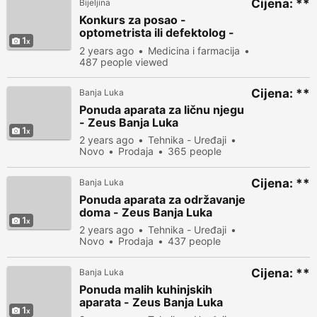
Cijena: **
Bijeljina
Konkurs za posao -
optometrista ili defektolog -
1
tiflolog
2 years ago
Medicina i farmacija
487 people viewed
Cijena: **
Banja Luka
Ponuda aparata za ličnu njegu
- Zeus Banja Luka
1
2 years ago
Tehnika - Uređaji
Novo
Prodaja
365 people
viewed
Cijena: **
Banja Luka
Ponuda aparata za održavanje
doma - Zeus Banja Luka
1
2 years ago
Tehnika - Uređaji
Novo
Prodaja
437 people
viewed
Cijena: **
Banja Luka
Ponuda malih kuhinjskih
aparata - Zeus Banja Luka
1