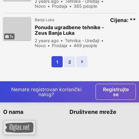
2 years ago
Tehnika - Uređaji
Novo
Prodaja
385 people
viewed
Cijena: **
Banja Luka
Ponuda ugradbene tehnike -
Zeus Banja Luka
1
2 years ago
Tehnika - Uređaji
Novo
Prodaja
469 people
viewed
1
2
Nemate registrovan korisnički
Registrujte
nalog?
se
O nama
Društvene mreže